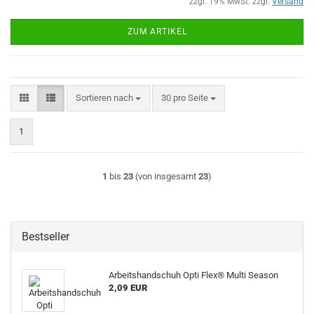
zzgl. 19% MwSt. zzgl.
Versand
ZUM ARTIKEL
Sortieren nach
pro Seite
Sortieren nach
30 pro Seite
1
1
bis
23
(von insgesamt
23
)
Bestseller
Arbeitshandschuh Opti Flex® Multi Season
2,09 EUR