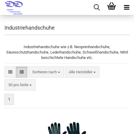
Industriehandschuhe
Industriehandschuhe wie z.B. Neoprenhandschuhe,
Säureschutzhandschuhe, Lederhandschuhe, Schweißhandschuhe, Nitril
beschichtete Handschuhe etc.
Sortieren nach
Sortieren nach
Alle Hersteller
pro Seite
30 pro Seite
1