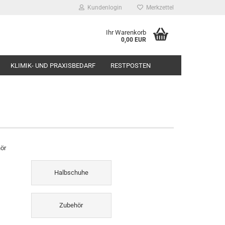
Kundenlogin
Merkzettel
Ihr Warenkorb
0,00 EUR
KLIMIK- UND PRAXISBEDARF
RESTPOSTEN
ör
Halbschuhe
Zubehör