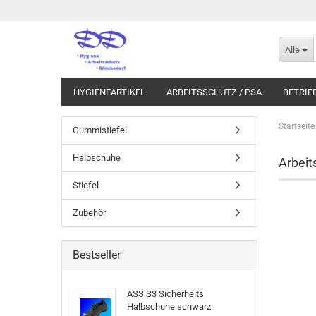
Alle
HYGIENEARTIKEL
ARBEITSSCHUTZ / PSA
BETRIE
Startseite
Gummistiefel
Halbschuhe
Arbeit
Stiefel
Zubehör
Bestseller
ASS S3 Sicherheits
Halbschuhe schwarz