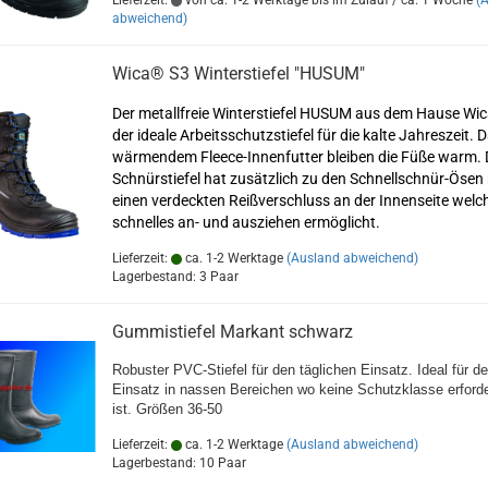
Lieferzeit:
von ca. 1-2 Werktage bis im Zulauf / ca. 1 Woche
(
abweichend)
Wica® S3 Winterstiefel "HUSUM"
Der metallfreie Winterstiefel HUSUM aus dem Hause Wic
der ideale Arbeitsschutzstiefel für die kalte Jahreszeit. 
wärmendem Fleece-Innenfutter bleiben die Füße warm. 
Schnürstiefel hat zusätzlich zu den Schnellschnür-Ösen
einen verdeckten Reißverschluss an der Innenseite welch
schnelles an- und ausziehen ermöglicht.
Lieferzeit:
ca. 1-2 Werktage
(Ausland abweichend)
Lagerbestand: 3 Paar
Gummistiefel Markant schwarz
Robuster PVC-Stiefel für den täglichen Einsatz. Ideal für d
Einsatz in nassen Bereichen wo keine Schutzklasse erforde
ist. Größen 36-50
Lieferzeit:
ca. 1-2 Werktage
(Ausland abweichend)
Lagerbestand: 10 Paar