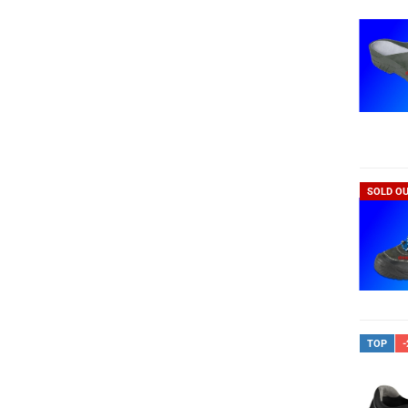
SOLD O
TOP
-