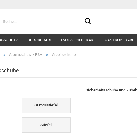
Suche...
BSSCHUTZ
BÜROBEDARF
INDUSTRIEBEDARF
GASTROBEDARF
»
»
Arbeitsschutz / PSA
Arbeitsschuhe
sschuhe
Sicherheitsschuhe und Zubeh
Gummistiefel
Stiefel