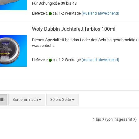
Für Schuhgröße 39 bis 48
Lieferzeit:
ca. 1-2 Werktage
(Ausland abweichend)
Woly Dubbin Juchtefett farblos 100ml
Dieses Spezialfett hält das Leder des Schuhs geschmeidig u
wasserdicht.
Lieferzeit:
ca. 1-2 Werktage
(Ausland abweichend)
Sortieren nach
pro Seite
Sortieren nach
30 pro Seite
1
bis
7
(von insgesamt
7
)