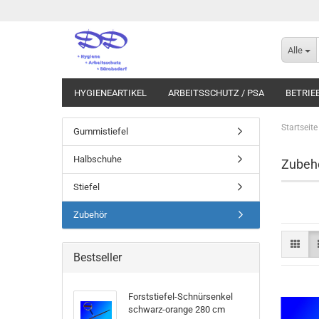
Alle
HYGIENEARTIKEL
ARBEITSSCHUTZ / PSA
BETRIE
Startseite
Gummistiefel
Halbschuhe
Zubeh
Stiefel
Zubehör
Bestseller
Forststiefel-Schnürsenkel
schwarz-orange 280 cm