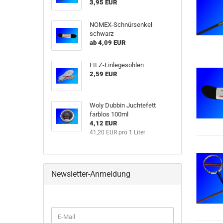
3,95 EUR
NOMEX-Schnürsenkel
schwarz
ab 4,09 EUR
FILZ-Einlegesohlen
2,59 EUR
Woly Dubbin Juchtefett
farblos 100ml
4,12 EUR
41,20 EUR pro 1 Liter
Newsletter-Anmeldung
WEITER
E-
ZUR