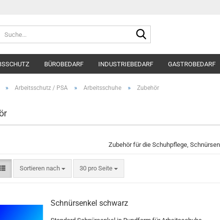
Suche...
BSSCHUTZ
BÜROBEDARF
INDUSTRIEBEDARF
GASTROBEDARF
»
»
»
Arbeitsschutz / PSA
Arbeitsschuhe
Zubehör
ör
Zubehör für die Schuhpflege, Schnürsen
Sortieren nach
pro Seite
Sortieren nach
30 pro Seite
Schnürsenkel schwarz