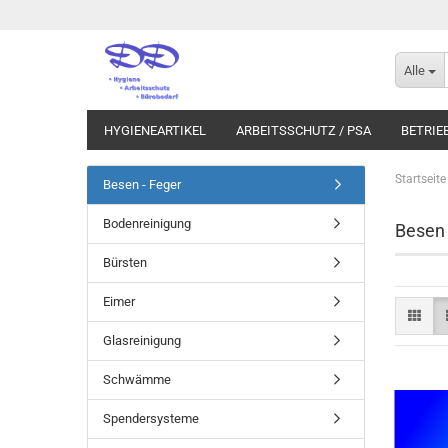
Alle
HYGIENEARTIKEL
ARBEITSSCHUTZ / PSA
BETRIE
Startseite
Besen - Feger
Bodenreinigung
Besen 
Bürsten
Eimer
Glasreinigung
Schwämme
Spendersysteme