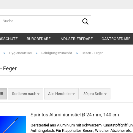
Suche...
BSSCHUTZ
BÜROBEDARF
INDUSTRIEBEDARF
GASTROBEDARF
»
»
»
Hygieneartikel
Reinigungszubehör
Besen - Feger
- Feger
Sortieren nach
pro Seite
Sortieren nach
Alle Hersteller
30 pro Seite
Sprintus Aluminiumstiel Ø 24 mm, 140 cm
Gerätestiel aus Aluminium mit schwarzem Kunststoffgriff un
Aufhängeloch. Für Klapphalter, Besen, Wischer, Abzieher etc.