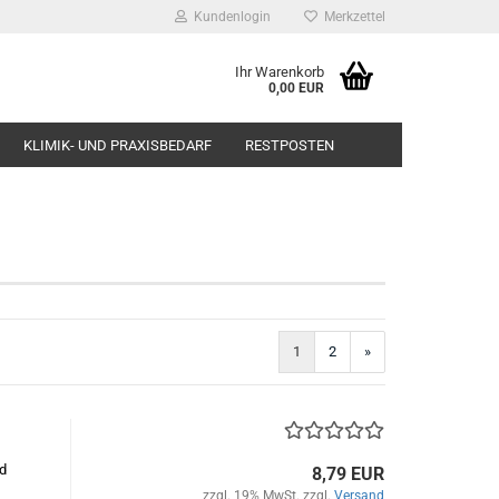
Kundenlogin
Merkzettel
Ihr Warenkorb
0,00 EUR
KLIMIK- UND PRAXISBEDARF
RESTPOSTEN
1
2
»
d
8,79 EUR
zzgl. 19% MwSt. zzgl.
Versand