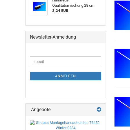
Handfeger
Qualitätsmischung 28 cm
2,24 EUR
Newsletter-Anmeldung
WEITER
E-
ZUR
Mail
NEWSLETTER-
ANMELDUNG
ANMELDEN
Angebote