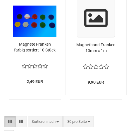
Magnete Franken
Magnetband Franken
farbig sortiert 10 Stück
10mm x 1m
2,49 EUR
9,90 EUR
Sortieren nach
pro Seite
Sortieren nach
30 pro Seite