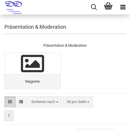
Präsentation & Moderation
Präsentation & Moderation
Magnete
Sortieren nach
pro Seite
Sortieren nach
30 pro Seite
1