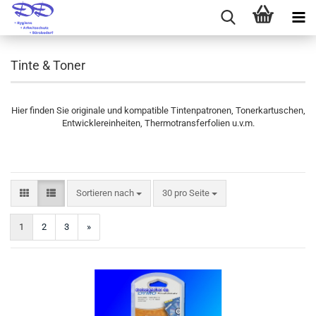
Tinte & Toner
Hier finden Sie originale und kompatible Tintenpatronen, Tonerkartuschen,
Entwicklereinheiten, Thermotransferfolien u.v.m.
Sortieren nach
pro Seite
Sortieren nach
30 pro Seite
1
2
3
»